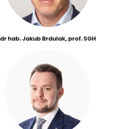
dr hab. Jakub Brdulak, prof. SGH