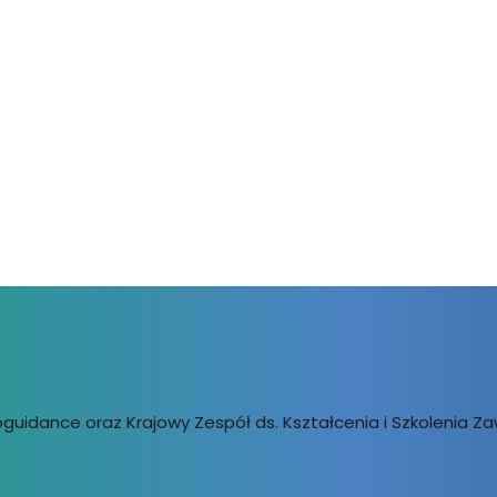
uidance oraz Krajowy Zespół ds. Kształcenia i Szkolenia Za