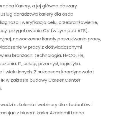
radca Kariery, a jej główne obszary
s usług doradztwa kariery dla osób
 diagnoza i weryfikacja celu, przebranżowienie,
acy, przygotowanie CV (w tym pod ATS),
yjnej, nowoczesne kanały poszukiwania pracy,
świadczenie w pracy z doświadczonymi
ielu branżach: technologia, FMCG, HR,
zenia, IT, usługi, przemysł, logistyka,
i wiele innych. Z sukcesem koordynowała i
u HR w zakresie budowy Career Center
.
adzi szkolenia i webinary dla studentów i
acując z biurem karier Akademii Leona