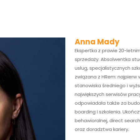
Strona główna
Poprzednie edycje
Anna Mady
Ekspertka z prawie 20-letn
sprzedaży. Absolwentka st
usług, specjalistycznych szk
związana z HRem: najpierw 
stanowiska średniego i wyż
największych serwisów pracy
odpowiadała także za budow
boarding i szkolenia. Ukończy
behawioralnej, direct searc
oraz doradztwa kariery.