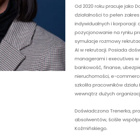
Od 2020 roku pracuje jako Do
działalności to pełen zakre
indywidualnych i korporacji:
pozycjonowanie na rynku pr
symulacje rozmowy rekrutac
AI w rekrutacji. Posiada do
managerami i executives w w
bankowość, finanse, ubezpiec
nieruchomości, e-commerce 
szkoliła pracowników dział
wewnątrz dużych organizacji
Doświadczona Trenerka, prow
absolwentów, ściśle współpr
Koźmińskiego.