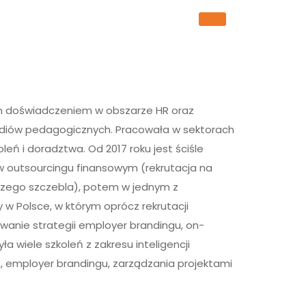
Program 2025
Prelegenci 2025
im doświadczeniem w obszarze HR oraz
udiów pedagogicznych. Pracowała w sektorach
oleń i doradztwa. Od 2017 roku jest ściśle
w outsourcingu finansowym (rekrutacja na
szego szczebla), potem w jednym z
 w Polsce, w którym oprócz rekrutacji
anie strategii employer brandingu, on-
ła wiele szkoleń z zakresu inteligencji
h, employer brandingu, zarządzania projektami