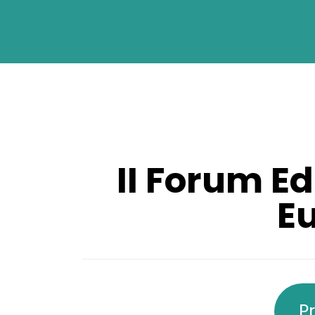
II Forum E
E
P