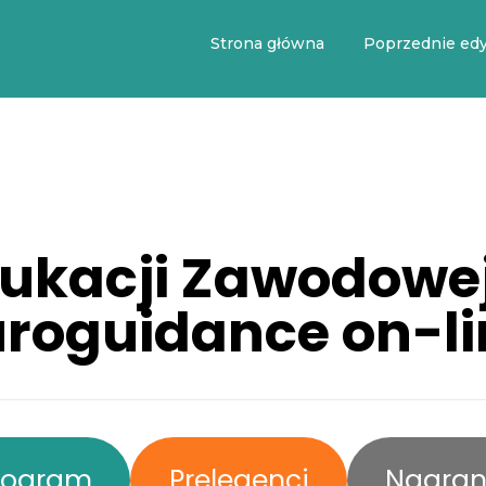
Strona główna
Poprzednie edy
dukacji Zawodowej
uroguidance on-li
rogram
Prelegenci
Nagran