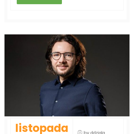
listopada
by
ddziala