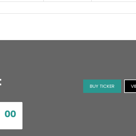
t
BUY TICKER
VI
00