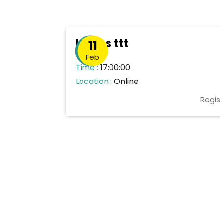
Loreps ttt
11
Feb
Time :
17:00:00
Location :
Online
Regis