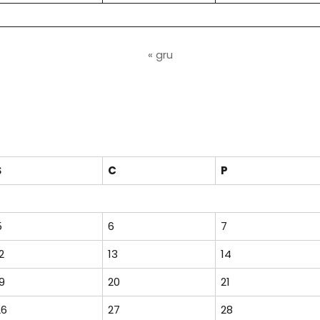
« gru
Ś
C
P
5
6
7
2
13
14
9
20
21
26
27
28