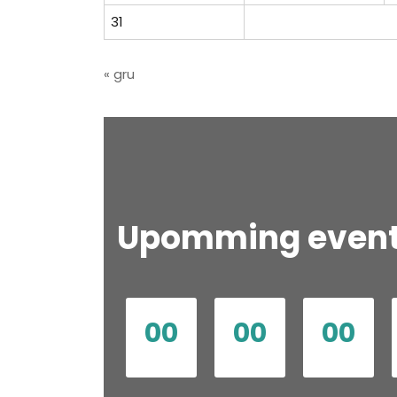
31
« gru
Upomming even
00
00
00