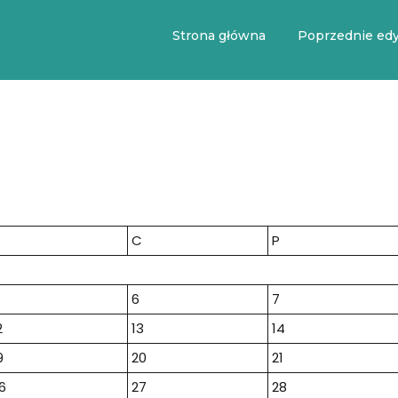
Strona główna
Poprzednie edy
C
P
6
7
2
13
14
9
20
21
6
27
28